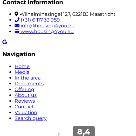
Contact information
Wilhelminasingel 127, 6221BJ Maastricht
(+31) 6 117 33 989
info@housing4you.eu
www.housing4you.eu
Navigation
Home
Media
In the area
Documents
Offering
About us
Reviews
Contact
Valuation
Search query