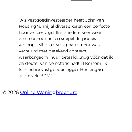
“Als vastgoedinvesteerder heeft John van
Housing4u mij al diverse keren een perfecte
huurder bezorgd. Ik sta iedere keer weer
versteld hoe snel en soepel dit proces
verloopt. Mijn laatste appartement was
verhuurd met getekend contract,
waarborgsom+huur betaald.....nog vóór dat ik
de sleutel Van de notaris had!👌🏻 Kortom, Ik
kan iedere vastgoedbelegger Housing4u
aanbevelen! J.V.”
- Jos Visker
© 2026
Online Woningbrochure