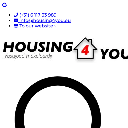
(+31) 6 117 33 989
info@housing4you.eu
To our website ›